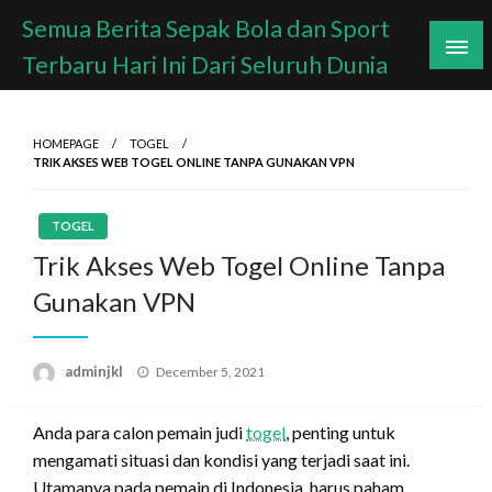
Skip
Semua Berita Sepak Bola dan Sport
to
Terbaru Hari Ini Dari Seluruh Dunia
content
HOMEPAGE
TOGEL
TRIK AKSES WEB TOGEL ONLINE TANPA GUNAKAN VPN
TOGEL
Trik Akses Web Togel Online Tanpa
Gunakan VPN
Posted
adminjkl
December 5, 2021
on
Anda para calon pemain judi
togel
, penting untuk
mengamati situasi dan kondisi yang terjadi saat ini.
Utamanya pada pemain di Indonesia, harus paham