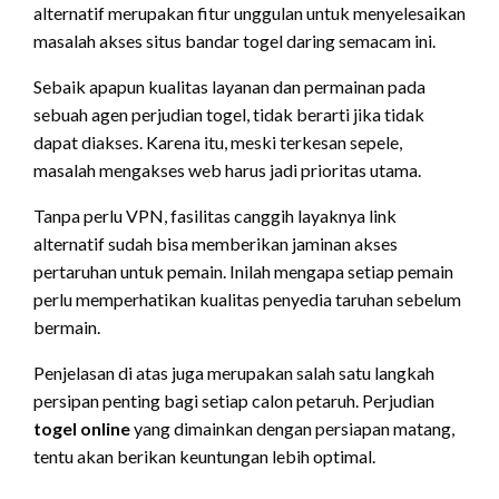
alternatif merupakan fitur unggulan untuk menyelesaikan
masalah akses situs bandar togel daring semacam ini.
Sebaik apapun kualitas layanan dan permainan pada
sebuah agen perjudian togel, tidak berarti jika tidak
dapat diakses. Karena itu, meski terkesan sepele,
masalah mengakses web harus jadi prioritas utama.
Tanpa perlu VPN, fasilitas canggih layaknya link
alternatif sudah bisa memberikan jaminan akses
pertaruhan untuk pemain. Inilah mengapa setiap pemain
perlu memperhatikan kualitas penyedia taruhan sebelum
bermain.
Penjelasan di atas juga merupakan salah satu langkah
persipan penting bagi setiap calon petaruh. Perjudian
togel online
yang dimainkan dengan persiapan matang,
tentu akan berikan keuntungan lebih optimal.