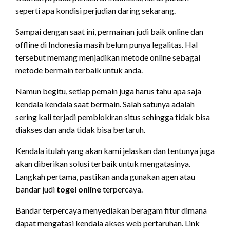
seperti apa kondisi perjudian daring sekarang.
Sampai dengan saat ini, permainan judi baik online dan
offline di Indonesia masih belum punya legalitas. Hal
tersebut memang menjadikan metode online sebagai
metode bermain terbaik untuk anda.
Namun begitu, setiap pemain juga harus tahu apa saja
kendala kendala saat bermain. Salah satunya adalah
sering kali terjadi pemblokiran situs sehingga tidak bisa
diakses dan anda tidak bisa bertaruh.
Kendala itulah yang akan kami jelaskan dan tentunya juga
akan diberikan solusi terbaik untuk mengatasinya.
Langkah pertama, pastikan anda gunakan agen atau
bandar judi
togel online
terpercaya.
Bandar terpercaya menyediakan beragam fitur dimana
dapat mengatasi kendala akses web pertaruhan. Link